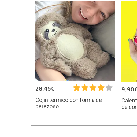
28,45€
9,90
Cojín térmico con forma de
Calen
perezoso
de co