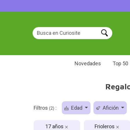
Novedades
Top 50
Regalo
Filtros
:
Edad
Afición
(2)
17 años
Frioleros