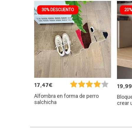
30% DESCUENTO
20%
17,47€
19,9
Alfombra en forma de perro
Bloque
salchicha
crear 