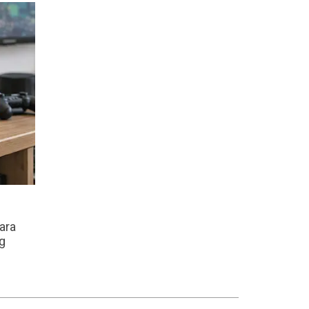
ara
og