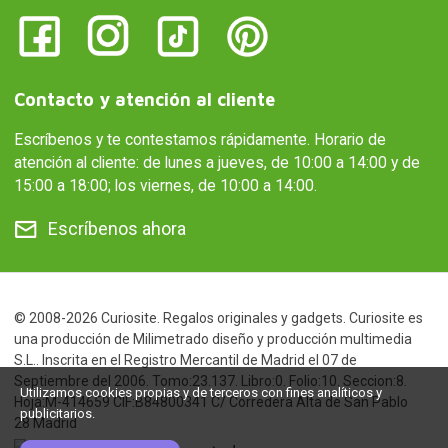
Contacto y atención al cliente
Escríbenos y te contestamos rápidamente. Horario de
atención al cliente: de lunes a jueves, de 10:00 a 14:00 y de
15:00 a 18:00; los viernes, de 10:00 a 14:00.
Escríbenos ahora
© 2008-2026 Curiosite. Regalos originales y gadgets. Curiosite es
una producción de Milimetrado diseño y producción multimedia
S.L.. Inscrita en el Registro Mercantil de Madrid el 07 de
Septiembre del 2006. Tomo:23.137. Libro:0. Folio:10. Seccion:8.
Utilizamos cookies propias y de terceros con fines analíticos y
Hoja:M-414659 CIF:B84800341 C/ Corredera Alta de San Pablo
publicitarios.
28 Madrid