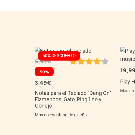
50% DESCUENTO
6,97€
19,9
es Crazy
50%
Play 
3,49€
tes del
Más e
Notas para el Teclado "Deng On"
Flamencos, Gato, Pingüino y
Conejo
Más en
Escritorio de diseño