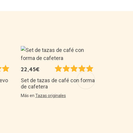
19,90€
22,45€
Juego de pe
peli
uevo
Set de tazas de café con forma
de cafetera
Más en
Juegos
Más en
Tazas originales