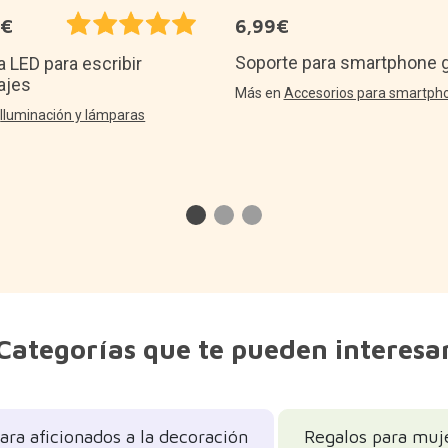
5€
6,99€
Soporte para smartphone g
a LED para escribir
ajes
Más en
Accesorios para smartph
n
Iluminación y lámparas
Categorías que te pueden interesa
ara aficionados a la decoración
Regalos para muj