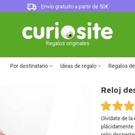
Envío gratuito a partir de 50€
Regalos originales
Por destinatario
Ideas de regalo
Regalos d
Reloj de
Olvídate de la
plácidamente c
reloj desperta