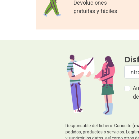
Devoluciones
gratuitas y fáciles
Dis
Au
de
Responsable del fichero: Curiosite (m
pedidos, productos o servicios. Legiti
y suprimir los datos, así como otros 