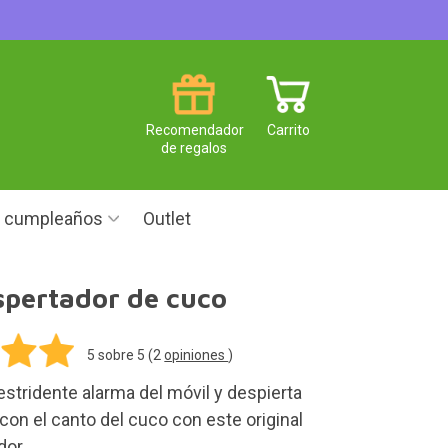
Recomendador
Carrito
de regalos
e cumpleaños
Outlet
spertador de cuco
5
sobre 5 (
2
opiniones
)
 estridente alarma del móvil y despierta
on el canto del cuco con este original
dor.