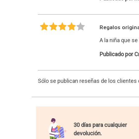
Regalos origin
A la niña que se
Cristina
Publicado por Cr
Sólo se publican reseñas de los cliente
30 días para cualquier
devolución.