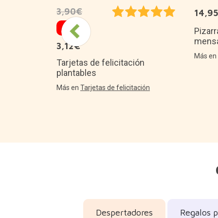
3,90€
14,9
20%
Pizarr
mens
3,12€
s La mejor
Más e
Tarjetas de felicitación
plantables
es
Más en
Tarjetas de felicitación
Despertadores
Regalos p