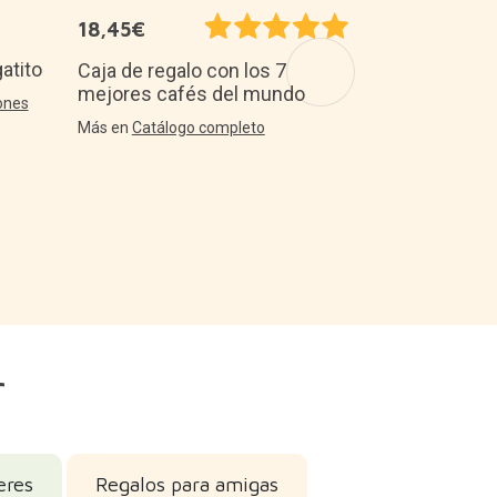
18,45€
Soporte par
con forma d
atito
Caja de regalo con los 7
mejores cafés del mundo
Más en
Decora
ones
Más en
Catálogo completo
r
eres
Regalos para amigas