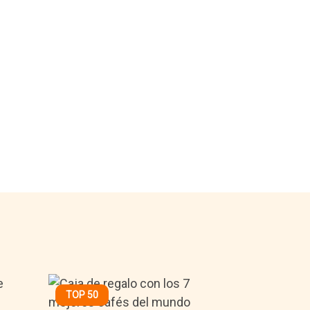
TOP 50
14,95€