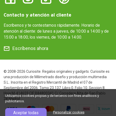
Contacto y atención al cliente
Escríbenos y te contestamos rápidamente. Horario de
atención al cliente: de lunes a jueves, de 10:00 a 14:00 y de
15:00 a 18:00; los viernes, de 10:00 a 14:00.
Escríbenos ahora
© 2008-2026 Curiosite. Regalos originales y gadgets. Curiosite es
una producción de Milimetrado diseño y producción multimedia
S.L.. Inscrita en el Registro Mercantil de Madrid el 07 de
Septiembre del 2006. Tomo:23.137. Libro:0. Folio:10. Seccion:8.
Hoja:M-414659 CIF:B84800341 C/ Corredera Alta de San Pablo
Utilizamos cookies propias y de terceros con fines analíticos y
28 Madrid
publicitarios.
Aceptar todas
Personalizar cookies