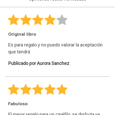
Original libro
Es para regalo y no puedo valorar la aceptación
que tendrá
Aurora
Publicado por Aurora Sanchez
Sanchez
Fabuloso
El mejor regalo para un cinéfilo, se disfruta ya