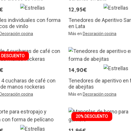
€
12,95€
es individuales con forma
Tenedores de Aperitivo Sa
cos de vinilo
en Lata
Decoración cocina
Más en
Decoración cocina
 DESCUENTO
3€
14,90€
 4 cucharas de café con
Tenedores de aperitivo en
 de manos rockeras
de abejitas
Decoración cocina
Más en
Decoración cocina
20% DESCUENTO
5€
11,96€