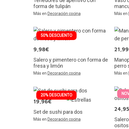
Tenedores de aperitivo con
Vaso 
forma de tulipán
mancu
Más en
Decoración cocina
Más en
50% DESCUENTO
9,98€
21,9
Salero y pimentero con forma de
Manop
fresa y limón
perro 
Más en
Decoración cocina
Más en
NO
20% DESCUENTO
19,96€
24,9
Set de sushi para dos
Salero
Más en
Decoración cocina
ositos