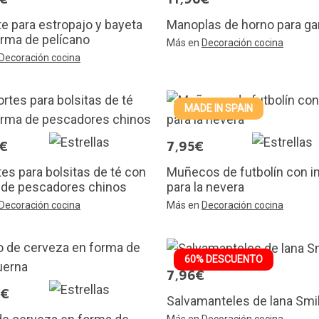
e para estropajo y bayeta
Manoplas de horno para g
rma de pelícano
Más en
Decoración cocina
Decoración cocina
MADE IN SPAIN
0€
7,95€
es para bolsitas de té con
Muñecos de futbolín con 
 de pescadores chinos
para la nevera
Decoración cocina
Más en
Decoración cocina
60% DESCUENTO
7,96€
0€
Salvamanteles de lana Smi