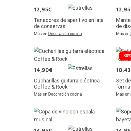
12,95€
12,95
Tenedores de aperitivo en lata
Mantel
de conservas
de dis
Más en
Decoración cocina
Más en
30%
14,90€
10,4
Cucharillas guitarra eléctrica.
Set de
Coffee & Rock
forma
Más en
Decoración cocina
Más en
14,95€
14,9