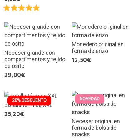
Monedero original en
forma de erizo
Neceser grande con
compartimentos y tejido
12,50€
de osito
29,00€
NOVEDAD
20% DESCUENTO
Botella térmica XXL
25,20€
Neceser original en
forma de bolsa de
snacks