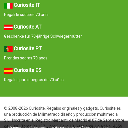
Curiosite IT
Regali le suocere 70 anni
Curiosite AT
Geschenke für 70-jährige Schwiegermütter
Curiosite PT
Prendas sogras 70 anos
Curiosite ES
Regalos para suegras de 70 años
© 2008-2026 Curiosite. Regalos originales y gadgets. Curiosite es
una producción de Milimetrado diseño y producción multimedia
S.L.. Inscrita en el Registro Mercantil de Madrid el 07 de Septiembre
del 2006. Tomo:23.137. Libro:0. Folio:10. Seccion:8. Hoja:M-414659
Utilizamos cookies propias y de terceros con fines analíticos y