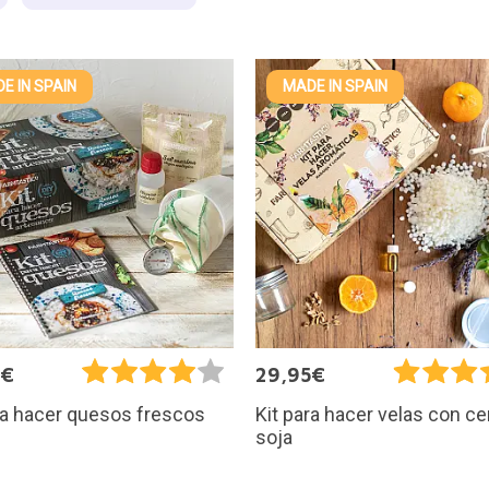
E IN SPAIN
MADE IN SPAIN
5€
29,95€
ra hacer quesos frescos
Kit para hacer velas con ce
soja