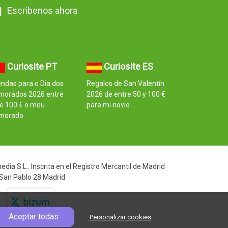
Escríbenos ahora
Curiosite PT
Curiosite ES
ndas para o Dia dos
Regalos de San Valentín
morados 2026 entre
2026 de entre 50 y 100 €
e 100 € o meu
para mi novio
morado
ia S.L.. Inscrita en el Registro Mercantil de Madrid
 San Pablo 28 Madrid
Aceptar todas
Personalizar cookies