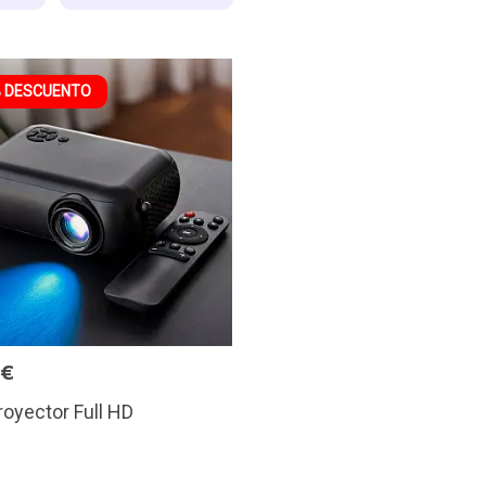
 DESCUENTO
6€
royector Full HD