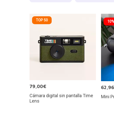
TOP 50
10%
79,00€
62,9
Cámara digital sin pantalla Time
Mini P
Lens