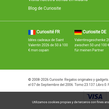
Blog de Curiosite
Curiosité FR
Curiosite DE
Idées cadeaux de Saint
Valentinsgeschenke 2
Valentin 2026 de 50 à 100
zwischen 50 und 100 
€ mon copain
für meinen Partner
© 2008-2026 Curiosite. Regalos originales y gadgets. 
el 07 de Septiembre del 2006. Tomo:23.137. Libro:0.
Utilizamos cookies propias y de terceros con fines analí