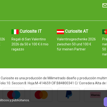
Curiosite IT
Curiosite AT
026
Regali di San Valentino
Valentinsgeschenke 2026
Pre
€
2026 da 50 e 100 € il mio
zwischen 50 und 100 €
na
ragazzo
für meinen Partner
50 
na
Curiosite es una producción de Milimetrado diseño y producción multimed
 Folio:10. Seccion:8. Hoja:M-414659 CIF:B84800341 C/ Corredera Alta de
ticos y publicitarios.