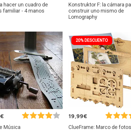
ra hacer un cuadro de
Konstruktor F: la cámara pa
s familiar - 4 manos
construir uno mismo de
Lomography
20% DESCUENTO
5€
19,99€
de Música
ClueFrame: Marco de foto