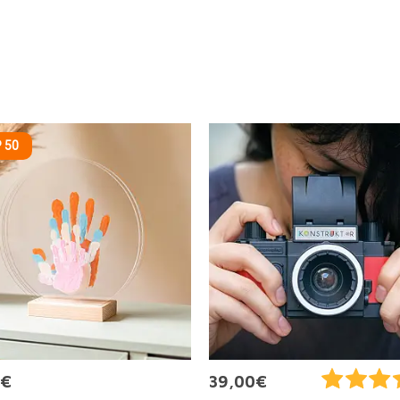
 50
0€
39,00€