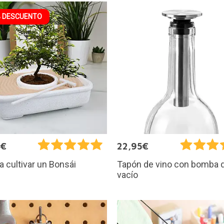
 DESCUENTO
9€
22,95€
ra cultivar un Bonsái
Tapón de vino con bomba 
vacío