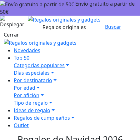
Envío gratuito a partir de
50€
Carrito
Buscar
Regalos originales
Cerrar
Novedades
Top 50
Categorías populares
Días especiales
Por destinatario
Por edad
Por afición
Tipo de regalo
Ideas de regalo
Regalos de cumpleaños
Outlet
Regalos de Navidad 2026