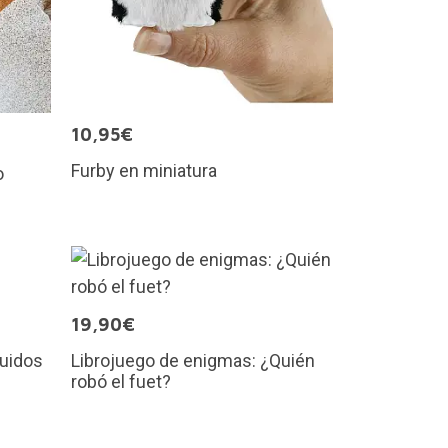
10,95€
Furby en miniatura
o
19,90€
quidos
Librojuego de enigmas: ¿Quién
robó el fuet?