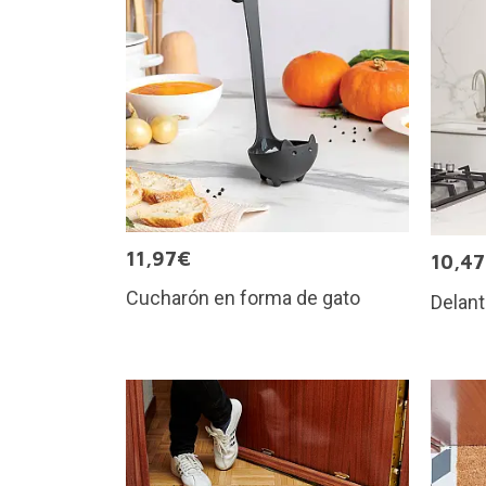
11,97€
10,4
Cucharón en forma de gato
Delant