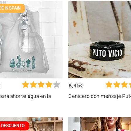
E IN SPAIN
€
8,45€
para ahorrar agua en la
Cenicero con mensaje Puto
 DESCUENTO