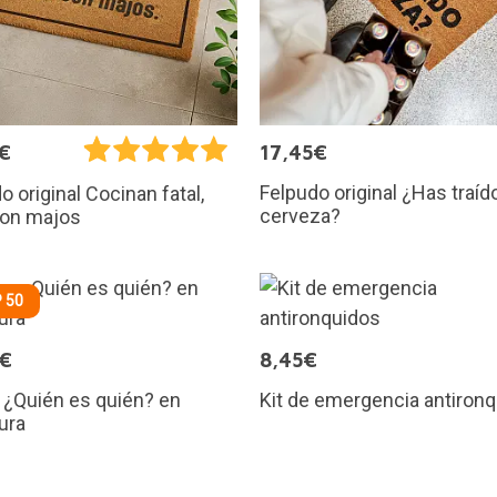
€
17,45€
Felpudo original ¿Has traíd
o original Cocinan fatal,
cerveza?
son majos
 50
5€
8,45€
 ¿Quién es quién? en
Kit de emergencia antiron
ura