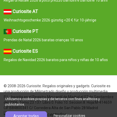
Regali di Natale 2026 a poco prezzo bambini e bambine 10 anni
Curiosite AT
Weihnachtsgeschenke 2026 günstig <20 € für 10-jährige
Curiosite PT
Prendas de Natal 2026 baratas crianças 10 anos
Curiosite ES
Regalos de Navidad 2026 baratos para niños y niñas de 10 años
© 2008-2026 Curiosite. Regalos originales y gadgets. Curiosite es
una producción de Milimetrado diseño y producción multimedia
S.L.. Inscrita en el Registro Mercantil de Madrid el 07 de Septiembre
Utilizamos cookies propias y de terceros con fines analíticos y
del 2006. Tomo:23.137. Libro:0. Folio:10. Seccion:8. Hoja:M-414659
publicitarios.
CIF:B84800341 C/ Corredera Alta de San Pablo 28 Madrid
Aceptar todas
Personalizar cookies