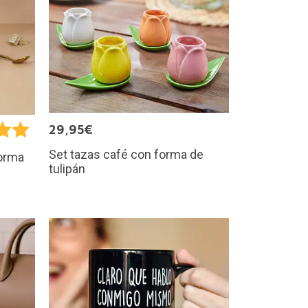
29,95€
Set tazas café con forma de
forma
tulipán