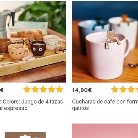
5€
14,90€
 Colors: Juego de 4 tazas
Cucharas de café con for
fé espresso
gatitos