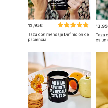
12,95€
12,95
Taza con mensaje Definición de
Taza 
paciencia
es un 