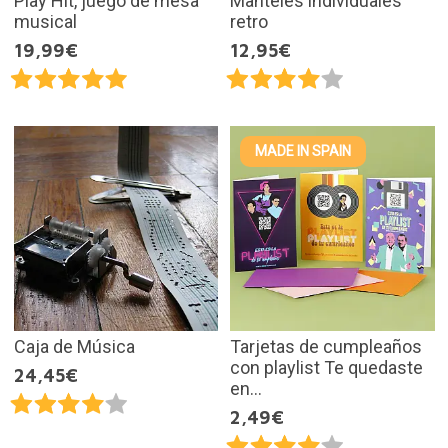
Play Hit, juego de mesa
Manteles individuales
musical
retro
19,99€
12,95€
MADE IN SPAIN
Caja de Música
Tarjetas de cumpleaños
con playlist Te quedaste
24,45€
en...
2,49€