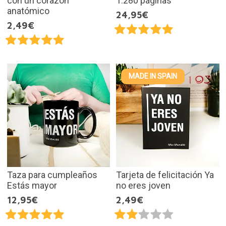
con un corazón
1.280 páginas
anatómico
24,95€
2,49€
MADE IN SPAIN
Taza para cumpleaños
Tarjeta de felicitación Ya
Estás mayor
no eres joven
12,95€
2,49€