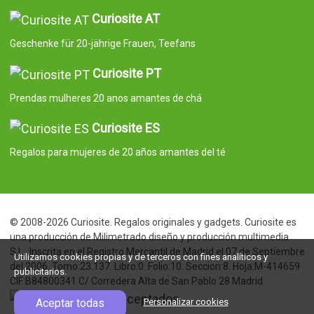
Curiosite AT
Geschenke für 20-jährige Frauen, Teefans
Curiosite PT
Prendas mulheres 20 anos amantes de chá
Curiosite ES
Regalos para mujeres de 20 años amantes del té
© 2008-2026 Curiosite. Regalos originales y gadgets. Curiosite es
una producción de Milimetrado diseño y producción multimedia
S.L.. Inscrita en el Registro Mercantil de Madrid el 07 de Septiembre
Utilizamos cookies propias y de terceros con fines analíticos y
del 2006. Tomo:23.137. Libro:0. Folio:10. Seccion:8. Hoja:M-414659
publicitarios.
CIF:B84800341 C/ Corredera Alta de San Pablo 28 Madrid
Aceptar todas
Personalizar cookies