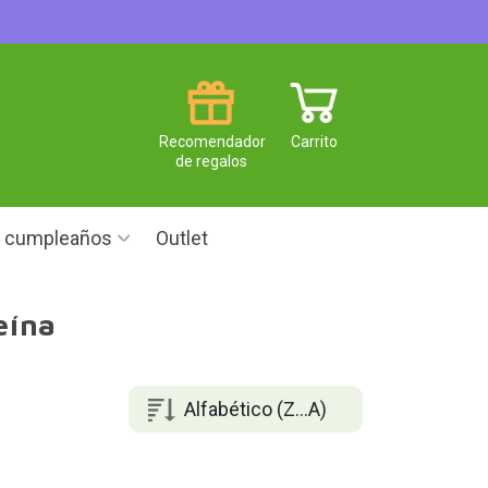
Recomendador
Carrito
de regalos
e cumpleaños
Outlet
eína
Alfabético (Z...A)