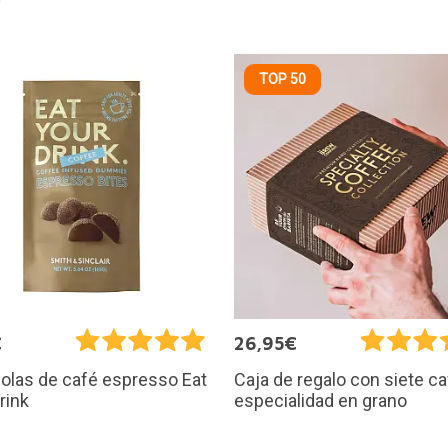
TOP 50
€
26,95€
olas de café espresso Eat
Caja de regalo con siete c
rink
especialidad en grano