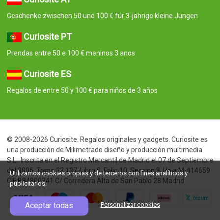
Geschenke zwischen 50 und 100 € für 3-jährige kleine Jungen
Curiosite PT
Prendas entre 50 e 100 € meninos 3 anos
Curiosite ES
Regalos de entre 50 y 100 € para niños de 3 años
© 2008-2026 Curiosite. Regalos originales y gadgets. Curiosite es
una producción de Milimetrado diseño y producción multimedia
S.L.. Inscrita en el Registro Mercantil de Madrid el 07 de Septiembre
del 2006. Tomo:23.137. Libro:0. Folio:10. Seccion:8. Hoja:M-414659
Utilizamos cookies propias y de terceros con fines analíticos y
CIF:B84800341 C/ Corredera Alta de San Pablo 28 Madrid
publicitarios.
Aceptar todas
Personalizar cookies