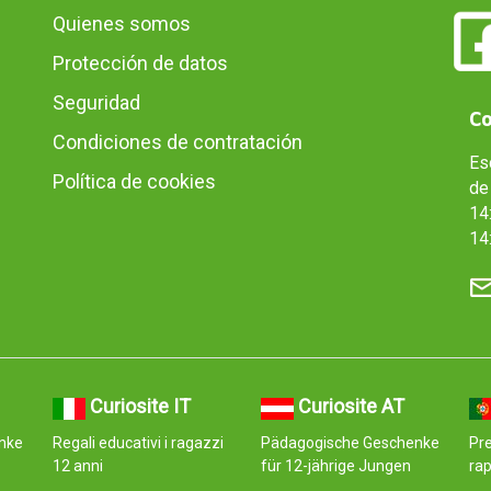
Quienes somos
Protección de datos
Seguridad
Co
Condiciones de contratación
Es
Política de cookies
de 
14:
14
Curiosite IT
Curiosite AT
nke
Regali educativi i ragazzi
Pädagogische Geschenke
Pr
12 anni
für 12-jährige Jungen
ra