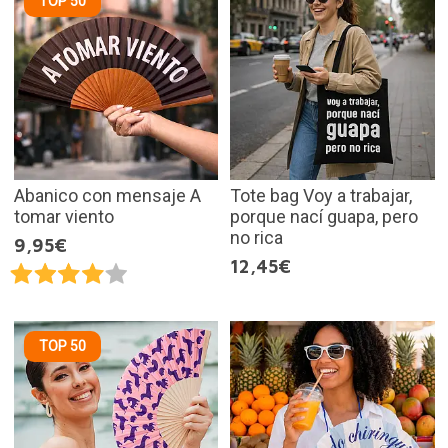
TOP 50
Abanico con mensaje A
Tote bag Voy a trabajar,
tomar viento
porque nací guapa, pero
no rica
9,95€
12,45€
TOP 50