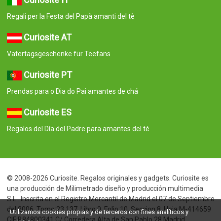
Regali per la Festa del Papà amanti del tè
Curiosite AT
Vatertagsgeschenke für Teefans
Curiosite PT
Prendas para o Dia do Pai amantes de chá
Curiosite ES
Regalos del Día del Padre para amantes del té
© 2008-2026 Curiosite. Regalos originales y gadgets. Curiosite es
una producción de Milimetrado diseño y producción multimedia
S.L.. Inscrita en el Registro Mercantil de Madrid el 07 de Septiembre
del 2006. Tomo:23.137. Libro:0. Folio:10. Seccion:8. Hoja:M-414659
Utilizamos cookies propias y de terceros con fines analíticos y
CIF:B84800341 C/ Corredera Alta de San Pablo 28 Madrid