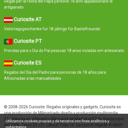
Regali per la Festa del Papà persone 18 anni appassionate di
artigianato
Curiosite AT
Vatertagsgeschenke für 18-jährige für Bastelfreunde
Curiosite PT
Prendas para o Dia do Pai pessoas 18 anos viciadas em artesanato
Curiosite ES
Regalos del Día del Padre para personas de 18 años para
Aficionadas a las manualidades
© 2008-2026 Curiosite. Regalos originales y gadgets. Curiosite es
una producción de Milimetrado diseño y producción multimedia
S.L.. Inscrita en el Registro Mercantil de Madrid el 07 de Septiembre
Utilizamos cookies propias y de terceros con fines analíticos y
del 2006. Tomo:23.137. Libro:0. Folio:10. Seccion:8. Hoja:M-414659
publicitarios.