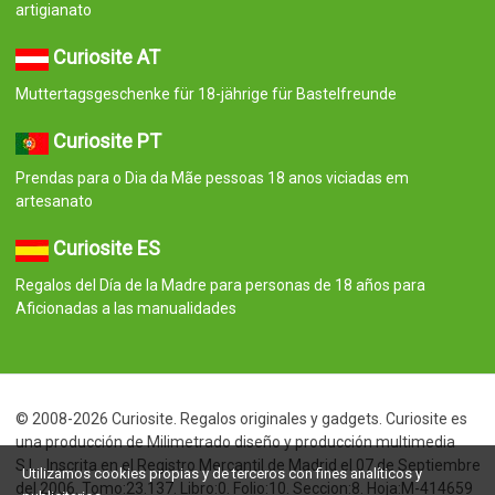
artigianato
Curiosite AT
Muttertagsgeschenke für 18-jährige für Bastelfreunde
Curiosite PT
Prendas para o Dia da Mãe pessoas 18 anos viciadas em
artesanato
Curiosite ES
Regalos del Día de la Madre para personas de 18 años para
Aficionadas a las manualidades
© 2008-2026 Curiosite. Regalos originales y gadgets. Curiosite es
una producción de Milimetrado diseño y producción multimedia
S.L.. Inscrita en el Registro Mercantil de Madrid el 07 de Septiembre
Utilizamos cookies propias y de terceros con fines analíticos y
del 2006. Tomo:23.137. Libro:0. Folio:10. Seccion:8. Hoja:M-414659