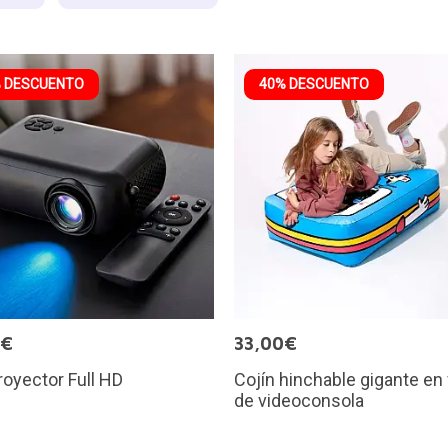
 DESCUENTO
40% DESCUENTO
6€
33,00€
royector Full HD
Cojín hinchable gigante en
de videoconsola