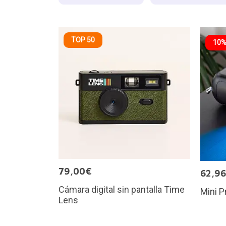
TOP 50
10%
79,00€
62,9
Cámara digital sin pantalla Time
Mini P
Lens