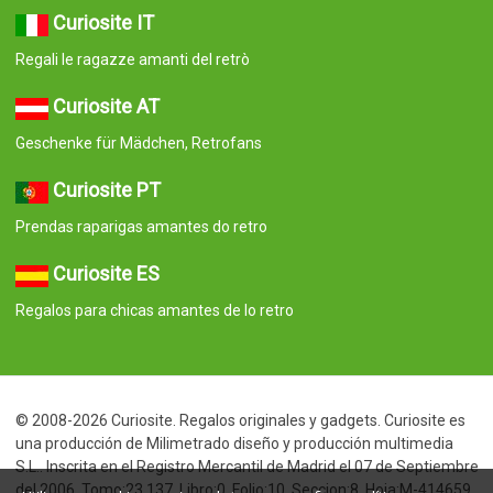
Curiosite IT
Regali le ragazze amanti del retrò
Curiosite AT
Geschenke für Mädchen, Retrofans
Curiosite PT
Prendas raparigas amantes do retro
Curiosite ES
Regalos para chicas amantes de lo retro
© 2008-2026 Curiosite. Regalos originales y gadgets. Curiosite es
una producción de Milimetrado diseño y producción multimedia
S.L.. Inscrita en el Registro Mercantil de Madrid el 07 de Septiembre
del 2006. Tomo:23.137. Libro:0. Folio:10. Seccion:8. Hoja:M-414659