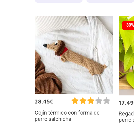
30%
28,45€
17,4
Cojín térmico con forma de
Regade
perro salchicha
perro 