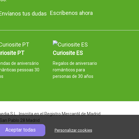
Escríbenos ahora
riosite PT
Curiosite ES
ndas de aniversário
Regalos de aniversario
mânticas pessoas 30
románticos para
os
personas de 30 años
ia S.L.. Inscrita en el Registro Mercantil de Madrid
 San Pablo 28 Madrid
Aceptar todas
Personalizar cookies