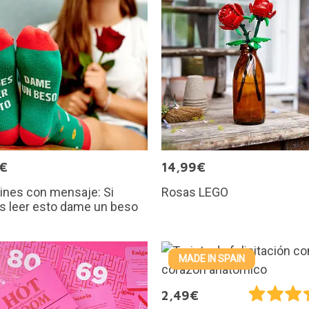
5€
14,99€
ines con mensaje: Si
Rosas LEGO
s leer esto dame un beso
MADE IN SPAIN
2,49€