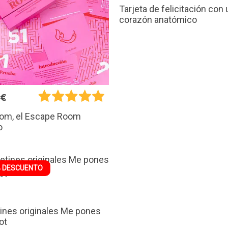
Tarjeta de felicitación con 
corazón anatómico
0€
oom, el Escape Room
o
 DESCUENTO
ines originales Me pones
ot