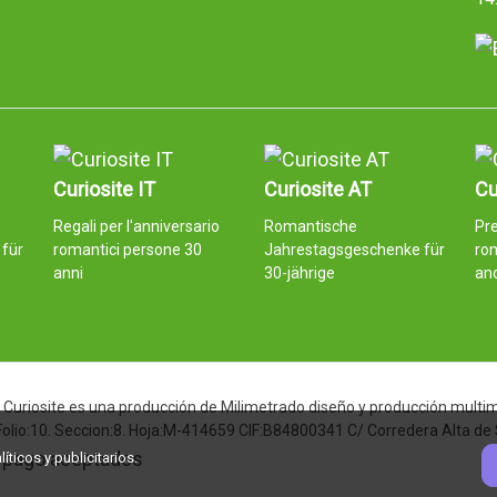
Curiosite IT
Curiosite AT
Cu
Regali per l'anniversario
Romantische
Pre
für
romantici persone 30
Jahrestagsgeschenke für
ro
anni
30-jährige
an
Curiosite es una producción de Milimetrado diseño y producción multimed
 Folio:10. Seccion:8. Hoja:M-414659 CIF:B84800341 C/ Corredera Alta de
ticos y publicitarios.