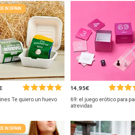
E IN SPAIN
€
14,95€
ines Te quiero un huevo
69: el juego erótico para pa
atrevidas
E IN SPAIN