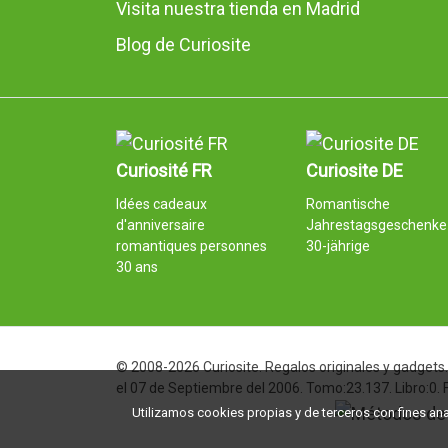
Visita nuestra tienda en Madrid
Blog de Curiosite
Curiosité FR
Curiosite DE
Idées cadeaux
Romantische
d'anniversaire
Jahrestagsgeschenke 
romantiques personnes
30-jährige
30 ans
© 2008-2026 Curiosite. Regalos originales y gadgets. 
el 07 de Septiembre del 2006. Tomo:23.137. Libro:0.
Utilizamos cookies propias y de terceros con fines analí