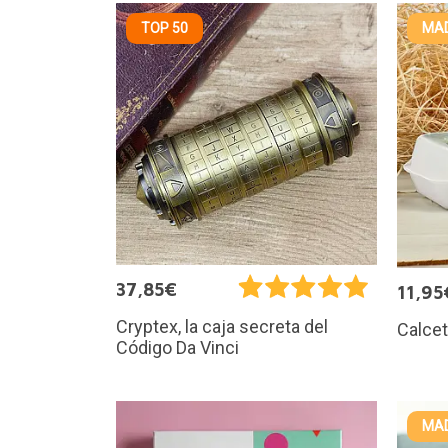
TOP 50
MAD
37,85€
11,95
Cryptex, la caja secreta del
Calcet
Código Da Vinci
MAD