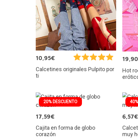
10,95€
19,9
Calcetines originales Pulpito por
Hot r
ti
erótic
20% DESCUENTO
40%
17,59€
6,57€
Cajita en forma de globo
Calcet
corazón
muy h