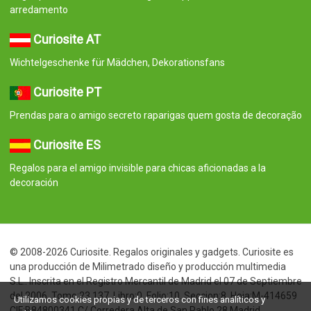
arredamento
Curiosite AT
Wichtelgeschenke für Mädchen, Dekorationsfans
Curiosite PT
Prendas para o amigo secreto raparigas quem gosta de decoração
Curiosite ES
Regalos para el amigo invisible para chicas aficionadas a la
decoración
© 2008-2026 Curiosite. Regalos originales y gadgets. Curiosite es
una producción de Milimetrado diseño y producción multimedia
S.L.. Inscrita en el Registro Mercantil de Madrid el 07 de Septiembre
del 2006. Tomo:23.137. Libro:0. Folio:10. Seccion:8. Hoja:M-414659
Utilizamos cookies propias y de terceros con fines analíticos y
CIF:B84800341 C/ Corredera Alta de San Pablo 28 Madrid