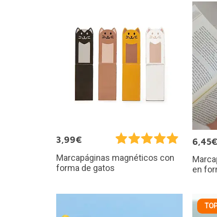
3,99€
6,45
Marcapáginas magnéticos con
Marcap
forma de gatos
en for
TOP