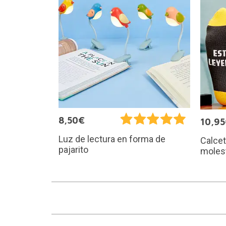
8,50€
10,9
Luz de lectura en forma de
Calce
pajarito
molest