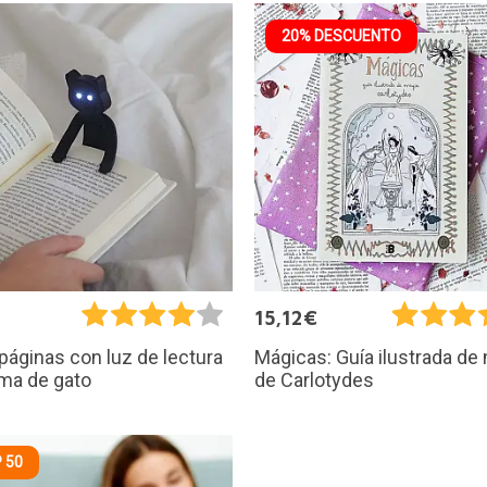
20% DESCUENTO
€
15,12€
áginas con luz de lectura
Mágicas: Guía ilustrada de
ma de gato
de Carlotydes
 50