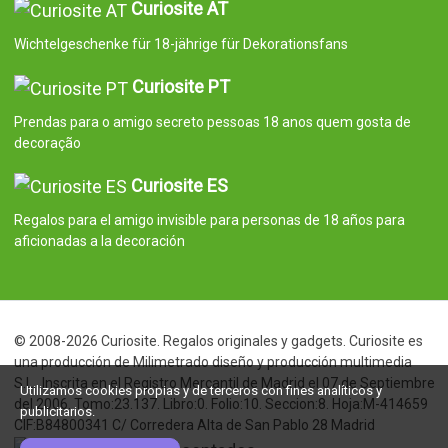
Curiosite AT
Wichtelgeschenke für 18-jährige für Dekorationsfans
Curiosite PT
Prendas para o amigo secreto pessoas 18 anos quem gosta de
decoração
Curiosite ES
Regalos para el amigo invisible para personas de 18 años para
aficionadas a la decoración
© 2008-2026 Curiosite. Regalos originales y gadgets. Curiosite es
una producción de Milimetrado diseño y producción multimedia
S.L.. Inscrita en el Registro Mercantil de Madrid el 07 de Septiembre
Utilizamos cookies propias y de terceros con fines analíticos y
del 2006. Tomo:23.137. Libro:0. Folio:10. Seccion:8. Hoja:M-414659
publicitarios.
CIF:B84800341 C/ Corredera Alta de San Pablo 28 Madrid