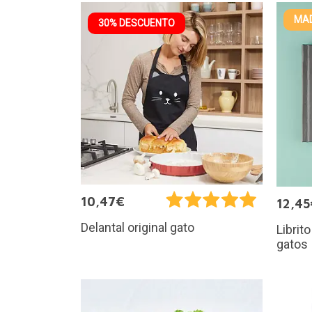
MAD
30% DESCUENTO
10,47€
12,45
Delantal original gato
Librit
gatos