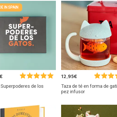
E IN SPAIN
€
12,95€
o Superpoderes de los
Taza de té en forma de gat
pez infusor