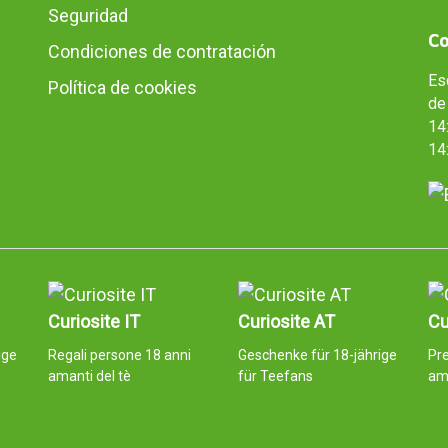
Seguridad
Co
Condiciones de contratación
Es
Política de cookies
de 
14:
14
Curiosite IT
Curiosite AT
Cu
ige
Regali persone 18 anni
Geschenke für 18-jährige
Pr
amanti del tè
für Teefans
am