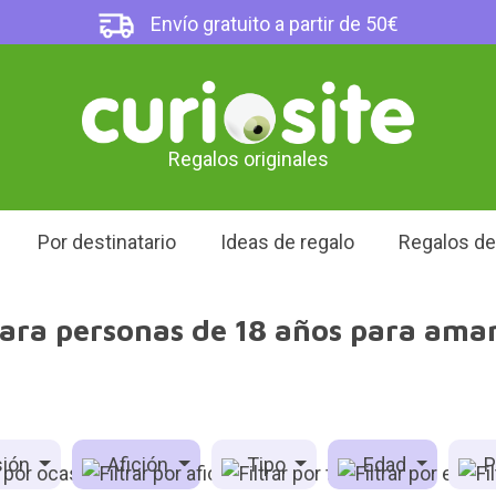
Envío gratuito a partir de 50€
Regalos originales
Por destinatario
Ideas de regalo
Regalos d
ara personas de 18 años para aman
ión
Afición
Tipo
Edad
P