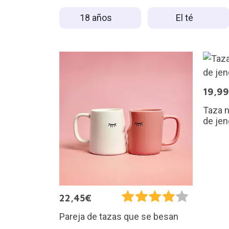
18 años
El té
19,9
Taza 
de jen
22,45€
Pareja de tazas que se besan