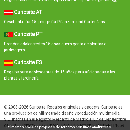
Curiosite AT
Geschenke für 15-jährige für Pflanzen- und Gartenfans
Curiosite PT
Prendas adolescentes 15 anos quem gosta de plantas e
jardinagem
Curiosite ES
Regalos para adolescentes de 15 años para aficionadas a las
plantas y jardinería
© 2008-2026 Curiosite. Regalos originales y gadgets. Curiosite es
una producción de Milimetrado diseño y producción multimedia
S.L.. Inscrita en el Registro Mercantil de Madrid el 07 de Septiembre
del 2006. Tomo:23.137. Libro:0. Folio:10. Seccion:8. Hoja:M-414659
Utilizamos cookies propias y de terceros con fines analíticos y