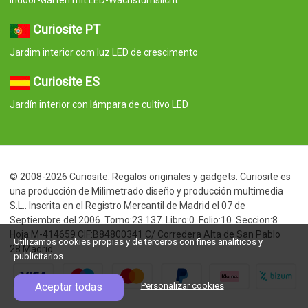
Indoor-Garten mit LED-Wachstumslicht
Curiosite PT
Jardim interior com luz LED de crescimento
Curiosite ES
Jardín interior con lámpara de cultivo LED
© 2008-2026 Curiosite. Regalos originales y gadgets. Curiosite es
una producción de Milimetrado diseño y producción multimedia
S.L.. Inscrita en el Registro Mercantil de Madrid el 07 de
Septiembre del 2006. Tomo:23.137. Libro:0. Folio:10. Seccion:8.
Hoja:M-414659 CIF:B84800341 C/ Corredera Alta de San Pablo
Utilizamos cookies propias y de terceros con fines analíticos y
28 Madrid
publicitarios.
Aceptar todas
Personalizar cookies