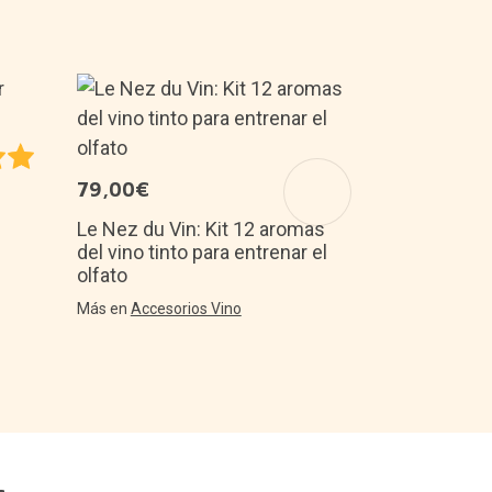
24,99€
Bloques de 
crear un min
79,00€
Más en
Hazlo 
Le Nez du Vin: Kit 12 aromas
del vino tinto para entrenar el
olfato
Más en
Accesorios Vino