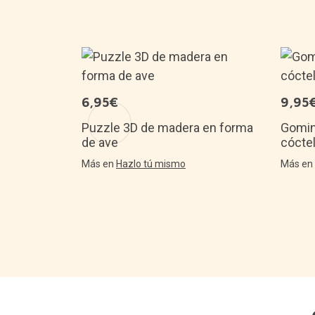
6,95€
9,95
Cat
Puzzle 3D de madera en forma
Gomin
de ave
cóctel
Más en
Hazlo tú mismo
Más e