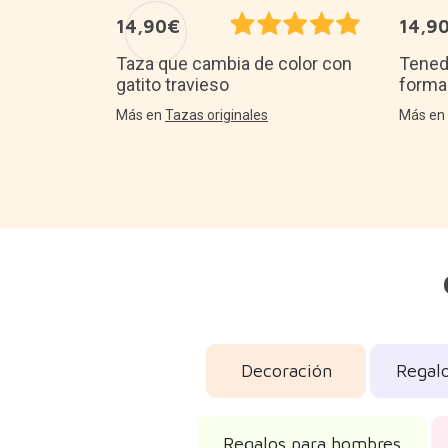
14,90€
14,9
o del mundo
Taza que cambia de color con
Tened
gatito travieso
forma
Más en
Tazas originales
Más e
Decoración
Regal
Regalos para hombres