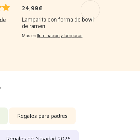
24,99€
Jarra de ce
cuerno viki
Lamparita con forma de bowl
 de
de ramen
Más en
Decora
Más en
Iluminación y lámparas
r
Regalos para padres
Regalos de Navidad 2026