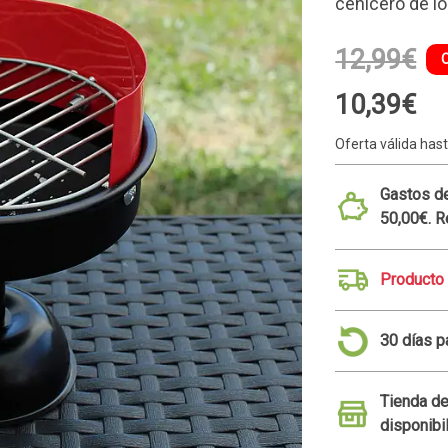
cenicero de lo
12,99€
10,39€
Oferta válida hast
Gastos de
50,00€. R
Producto
30 días p
Tienda de
disponibi