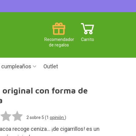
Recomendador
Carrito
de regalos
e cumpleaños
Outlet
 original con forma de
a
2
sobre 5 (
1
opinión
)
acoa recoge ceniza... ¡de cigarrillos! es un