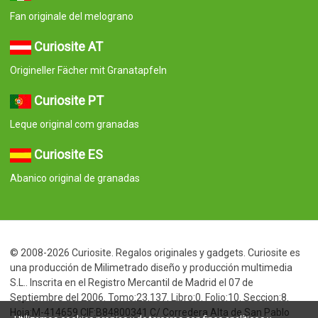
Fan originale del melograno
Curiosite AT
Origineller Fächer mit Granatapfeln
Curiosite PT
Leque original com granadas
Curiosite ES
Abanico original de granadas
© 2008-2026 Curiosite. Regalos originales y gadgets. Curiosite es
una producción de Milimetrado diseño y producción multimedia
S.L.. Inscrita en el Registro Mercantil de Madrid el 07 de
Septiembre del 2006. Tomo:23.137. Libro:0. Folio:10. Seccion:8.
Hoja:M-414659 CIF:B84800341 C/ Corredera Alta de San Pablo