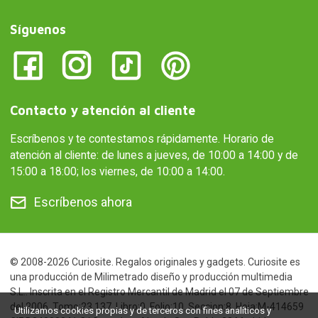
Síguenos
Contacto y atención al cliente
Escríbenos y te contestamos rápidamente. Horario de
atención al cliente: de lunes a jueves, de 10:00 a 14:00 y de
15:00 a 18:00; los viernes, de 10:00 a 14:00.
Escríbenos ahora
© 2008-2026 Curiosite. Regalos originales y gadgets. Curiosite es
una producción de Milimetrado diseño y producción multimedia
S.L.. Inscrita en el Registro Mercantil de Madrid el 07 de Septiembre
del 2006. Tomo:23.137. Libro:0. Folio:10. Seccion:8. Hoja:M-414659
Utilizamos cookies propias y de terceros con fines analíticos y