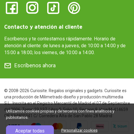
Contacto y atención al cliente
Escríbenos y te contestamos rápidamente. Horario de
atención al cliente: de lunes a jueves, de 10:00 a 14:00 y de
15:00 a 18:00; los viernes, de 10:00 a 14:00.
Escríbenos ahora
© 2008-2026 Curiosite. Regalos originales y gadgets. Curiosite es
una producción de Milimetrado diseño y producción multimedia
S.L.. Inscrita en el Registro Mercantil de Madrid el 07 de Septiembre
del 2006. Tomo:23.137. Libro:0. Folio:10. Seccion:8. Hoja:M-414659
Utilizamos cookies propias y de terceros con fines analíticos y
CIF:B84800341 C/ Corredera Alta de San Pablo 28 Madrid
publicitarios.
Aceptar todas
Personalizar cookies