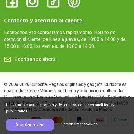
Contacto y atención al cliente
Escríbenos y te contestamos rápidamente. Horario de
atención al cliente: de lunes a jueves, de 10:00 a 14:00 y de
15:00 a 18:00; los viernes, de 10:00 a 14:00.
Escríbenos ahora
© 2008-2026 Curiosite. Regalos originales y gadgets. Curiosite es
una producción de Milimetrado diseño y producción multimedia
S.L.. Inscrita en el Registro Mercantil de Madrid el 07 de Septiembre
del 2006. Tomo:23.137. Libro:0. Folio:10. Seccion:8. Hoja:M-414659
Utilizamos cookies propias y de terceros con fines analíticos y
CIF:B84800341 C/ Corredera Alta de San Pablo 28 Madrid
publicitarios.
Aceptar todas
Personalizar cookies