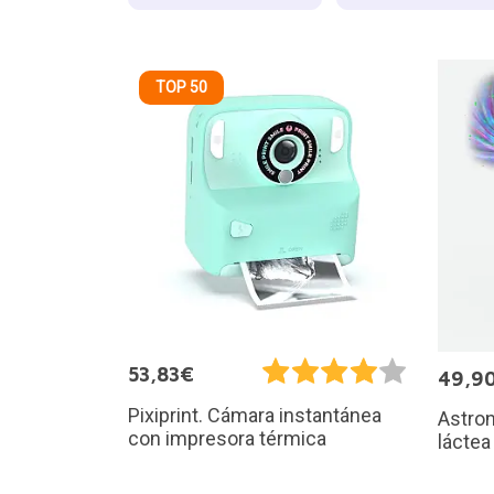
TOP 50
53,83€
49,9
Pixiprint. Cámara instantánea
Astron
con impresora térmica
láctea