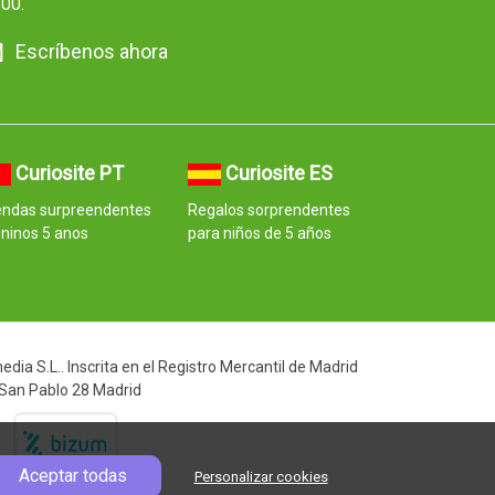
:00.
Escríbenos ahora
Curiosite PT
Curiosite ES
endas surpreendentes
Regalos sorprendentes
ninos 5 anos
para niños de 5 años
ia S.L.. Inscrita en el Registro Mercantil de Madrid
 San Pablo 28 Madrid
Aceptar todas
Personalizar cookies