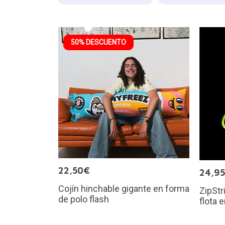
50% DESCUENTO
22,50€
24,9
Cojín hinchable gigante en forma
ZipStr
de polo flash
flota e