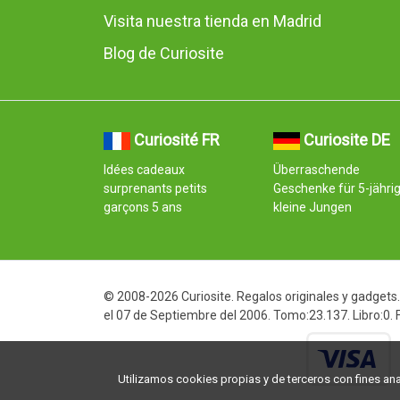
Visita nuestra tienda en Madrid
Blog de Curiosite
Curiosité FR
Curiosite DE
Idées cadeaux
Überraschende
surprenants petits
Geschenke für 5-jähri
garçons 5 ans
kleine Jungen
© 2008-2026 Curiosite. Regalos originales y gadgets. 
el 07 de Septiembre del 2006. Tomo:23.137. Libro:0.
Utilizamos cookies propias y de terceros con fines analí