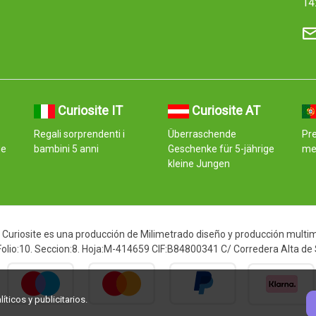
14
Curiosite IT
Curiosite AT
Regali sorprendenti i
Überraschende
Pr
ge
bambini 5 anni
Geschenke für 5-jährige
me
kleine Jungen
Curiosite es una producción de Milimetrado diseño y producción multimed
 Folio:10. Seccion:8. Hoja:M-414659 CIF:B84800341 C/ Corredera Alta de
ticos y publicitarios.