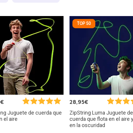
TOP 50
5€
28,95€
ing Juguete de cuerda que
ZipString Luma Juguete de
n el aire
cuerda que flota en el aire y
en la oscuridad