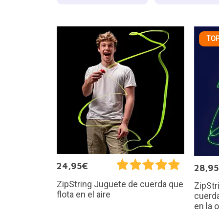
TOP
24,95€
28,9
ZipString Juguete de cuerda que
ZipSt
flota en el aire
cuerda 
en la 