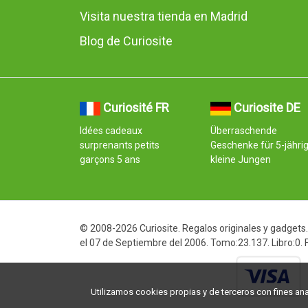
Visita nuestra tienda en Madrid
Blog de Curiosite
Curiosité FR
Curiosite DE
Idées cadeaux
Überraschende
surprenants petits
Geschenke für 5-jähri
garçons 5 ans
kleine Jungen
© 2008-2026 Curiosite. Regalos originales y gadgets. 
el 07 de Septiembre del 2006. Tomo:23.137. Libro:0.
Utilizamos cookies propias y de terceros con fines analí