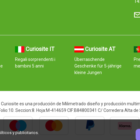
14
Curiosite IT
Curiosite AT
Regali sorprendenti i
Überraschende
Pr
ge
bambini 5 anni
Geschenke für 5-jährige
me
kleine Jungen
Curiosite es una producción de Milimetrado diseño y producción multimed
 Folio:10. Seccion:8. Hoja:M-414659 CIF:B84800341 C/ Corredera Alta de
ticos y publicitarios.