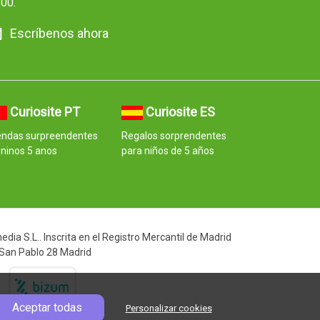
:00.
Escríbenos ahora
Curiosite PT
Curiosite ES
endas surpreendentes
Regalos sorprendentes
ninos 5 anos
para niños de 5 años
ia S.L.. Inscrita en el Registro Mercantil de Madrid
 San Pablo 28 Madrid
Aceptar todas
Personalizar cookies