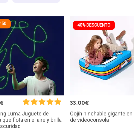
 50
40% DESCUENTO
5€
33,00€
Cojín hinchable gigante en
ring Luma Juguete de
de videoconsola
que flota en el aire y brilla
oscuridad