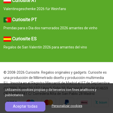
Curiosite AT
Valentinsgeschenke 2026 für Weinfans
Curiosite PT
Prendas para o Dia dos namorados 2026 amantes de vinho
Curiosite ES
Regalos de San Valentín 2026 para amantes del vino
© 2008-2026 Curiosite. Regalos originales y gadgets. Curiosite es
una producción de Milimetrado diseño y producción multimedia
S.L.. Inscrita en el Registro Mercantil de Madrid el 07 de Septiembre
del 2006. Tomo:23.137. Libro:0. Folio:10. Seccion:8. Hoja:M-414659
Utilizamos cookies propias y de terceros con fines analíticos y
CIF:B84800341 C/ Corredera Alta de San Pablo 28 Madrid
publicitarios.
Aceptar todas
Personalizar cookies