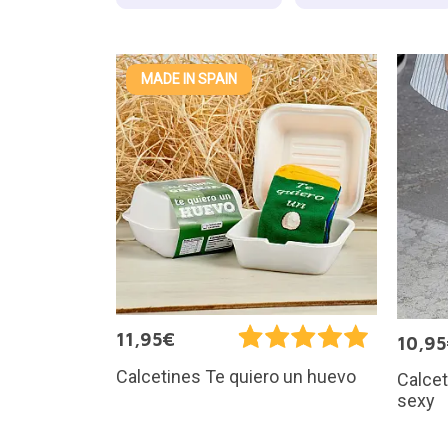
MADE IN SPAIN
11,95€
10,9
Calcetines Te quiero un huevo
Calcet
sexy