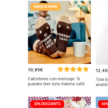
MADE IN SPAIN
10,95€
12,45
Calcetines con mensaje: Si
Tote 
puedes leer esto tráeme café
anató
20% DESCUENTO
60%